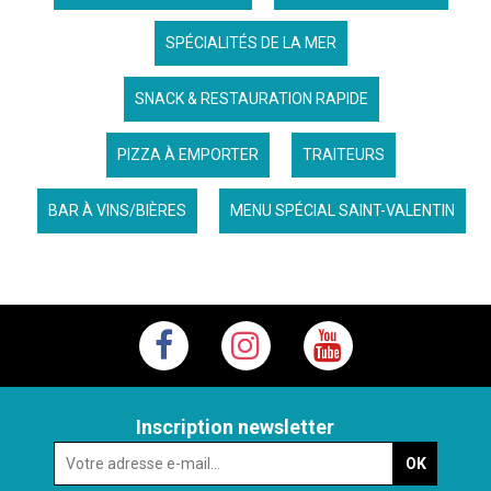
SPÉCIALITÉS DE LA MER
SNACK & RESTAURATION RAPIDE
PIZZA À EMPORTER
TRAITEURS
BAR À VINS/BIÈRES
MENU SPÉCIAL SAINT-VALENTIN
Inscription newsletter