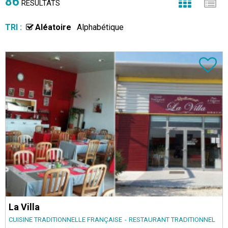
86
RÉSULTATS
TRI :
Aléatoire
Alphabétique
La Villa
CUISINE TRADITIONNELLE FRANÇAISE
RESTAURANT TRADITIONNEL