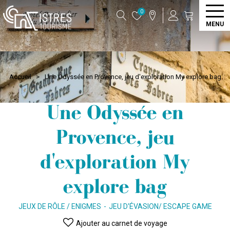
0
MENU
Accueil
>
Une Odyssée en Provence, jeu d'exploration My explore bag
Une Odyssée en
Provence, jeu
d'exploration My
explore bag
JEUX DE RÔLE / ENIGMES
JEU D'ÉVASION/ ESCAPE GAME
Ajouter au carnet de voyage