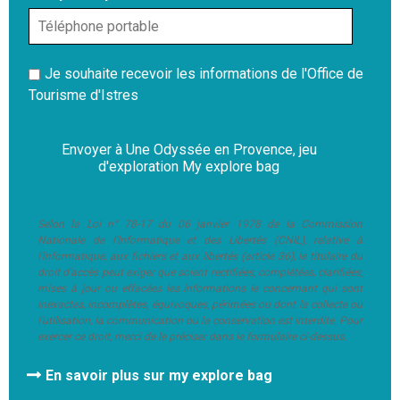
Je souhaite recevoir les informations de l'Office de
Tourisme d'Istres
Selon la Loi n° 78-17 du 06 janvier 1978 de la Commission
Nationale de l'Informatique et des Libertés (CNIL), relative à
l'informatique, aux fichiers et aux libertés (article 36), le titulaire du
droit d'accès peut exiger que soient rectifiées, complétées, clarifiées,
mises à jour ou effacées les informations le concernant qui sont
inexactes, incomplètes, équivoques, périmées ou dont la collecte ou
l'utilisation, la communication ou la conservation est interdite. Pour
exercer ce droit, merci de le préciser dans le formulaire ci-dessus.
En savoir plus sur my explore bag