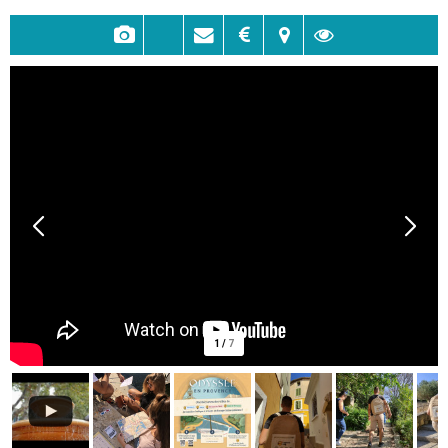
1
/
7