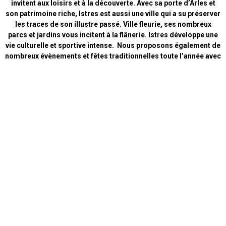
invitent aux loisirs et à la découverte. Avec sa porte d’Arles et
son patrimoine riche, Istres est aussi une ville qui a su préserver
les traces de son illustre passé. Ville fleurie, ses nombreux
parcs et jardins vous incitent à la flânerie. Istres développe une
vie culturelle et sportive intense. Nous proposons également de
nombreux évènements et fêtes traditionnelles toute l’année avec
notamment la Feria, les Jeudis étoilés et la Fête des Bergers.
Rencontrer les experts locaux d'Istres à l’Office de Tourisme.
Les conseillers en séjour sont à votre disposition pour vous
renseigner sur les diverses possibilités d'hébergement, de
restauration, de loisirs et d'activités pendant vos vacances à
Istres ou en Provence.
Nos Actualités