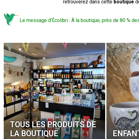
retrouverez dans cette
boutique
d
Le message d’Écolibri : À la boutique, près de 80 % des 
TOUS LES PRODUITS DE
LA BOUTIQUE
ENFANT