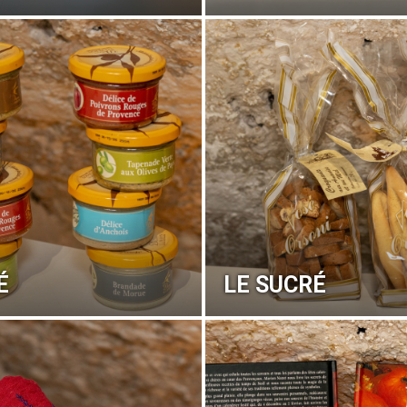
É
LE SUCRÉ