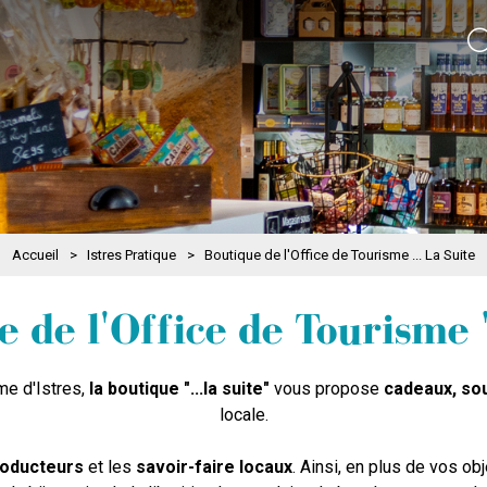
Accueil
>
Istres Pratique
>
Boutique de l'Office de Tourisme ... La Suite
 de l'Office de Tourisme ".
me d'Istres,
la boutique "...la suite"
vous propose
cadeaux, so
locale.
roducteurs
et les
savoir-faire locaux
. Ainsi, en plus de vos obj