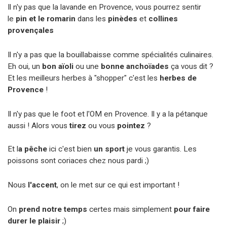
​Il n'y pas que la lavande en Provence, vous pourrez sentir
le
pin et le romarin
dans les
pinèdes
et
collines
provençales
Il n'y a pas que la bouillabaisse comme spécialités culinaires.
Eh oui, un
bon aïoli
ou une
bonne anchoïades
ça vous dit ?
Et les meilleurs herbes à "shopper" c'est les
herbes de
Provence
!
Il n'y pas que le foot et l'OM en Provence. Il y a la pétanque
aussi ! Alors vous
tirez
ou vous
pointez
?
Et l
a pêche
ici c'est bien
un sport
je vous garantis. Les
poissons sont coriaces chez nous pardi ;)
Nous
l'accent
, on le met sur ce qui est important !
On
prend notre temps
certes mais simplement
pour faire
durer le plaisir
;)