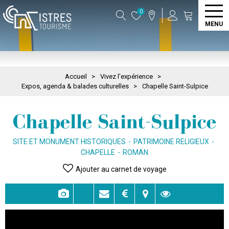
0
MENU
Accueil
>
Vivez l'expérience
>
Expos, agenda & balades culturelles
>
Chapelle Saint-Sulpice
Chapelle Saint-Sulpice
SITE ET MONUMENT HISTORIQUES
PATRIMOINE RELIGIEUX
CHAPELLE
ROMAN
Ajouter au carnet de voyage