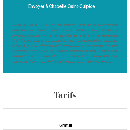
Selon la Loi n° 78-17 du 06 janvier 1978 de la Commission
Nationale de l'Informatique et des Libertés (CNIL), relative à
l'informatique, aux fichiers et aux libertés (article 36), le titulaire du
droit d'accès peut exiger que soient rectifiées, complétées, clarifiées,
mises à jour ou effacées les informations le concernant qui sont
inexactes, incomplètes, équivoques, périmées ou dont la collecte ou
l'utilisation, la communication ou la conservation est interdite. Pour
exercer ce droit, merci de le préciser dans le formulaire ci-dessus.
Tarifs
Gratuit