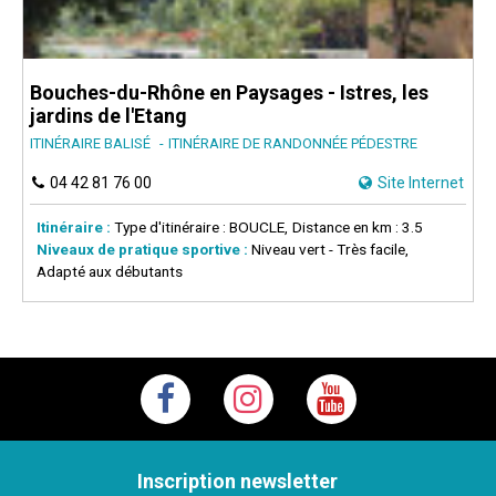
Bouches-du-Rhône en Paysages - Istres, les
jardins de l'Etang
ITINÉRAIRE BALISÉ
ITINÉRAIRE DE RANDONNÉE PÉDESTRE
04 42 81 76 00
Site Internet
Itinéraire :
Type d'itinéraire :
BOUCLE
Distance en km :
3.5
Niveaux de pratique sportive :
Niveau vert - Très facile
Adapté aux débutants
Inscription newsletter