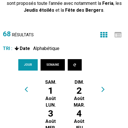
sont proposés toute l’année avec notamment la
Feria
, les
Jeudis étoilés
et la
Fête des Bergers
.
68
RÉSULTATS
TRI :
Date
Alphabétique
JOUR
SEMAINE
SAM.
DIM.
1
2
Août
Août
LUN.
MAR.
3
4
Août
Août
MER.
JEU.