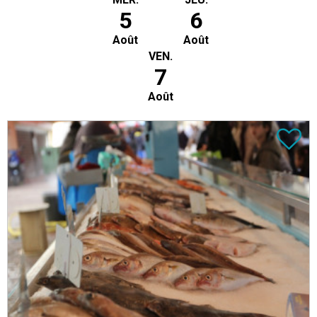
5
6
Août
Août
VEN.
7
Août