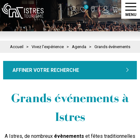
0
MENU
Accueil
>
Vivez l'expérience
>
Agenda
>
Grands événements
AFFINER VOTRE RECHERCHE
Grands événements à
Istres
A Istres, de nombreux
évènements
et fêtes traditionnelles