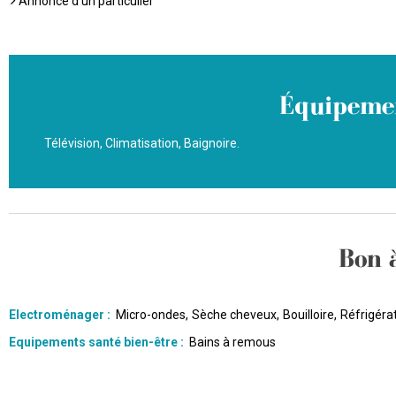
Annonce d'un particulier
Équipemen
Télévision
Climatisation
Baignoire
Bon 
Electroménager
:
Micro-ondes
Sèche cheveux
Bouilloire
Réfrigéra
Equipements santé bien-être
:
Bains à remous