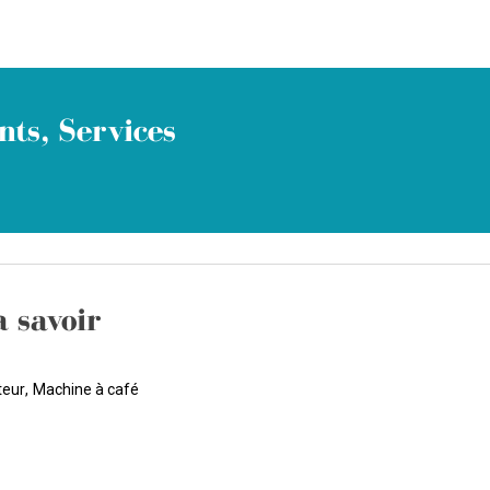
ts, Services
à savoir
teur
Machine à café