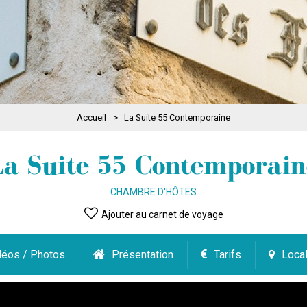
Accueil
>
La Suite 55 Contemporaine
La Suite 55 Contemporain
CHAMBRE D'HÔTES
Ajouter au carnet de voyage
déos / Photos
Présentation
Tarifs
Local