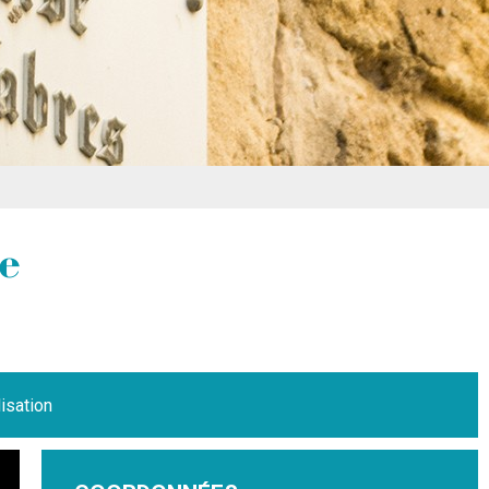
e
isation