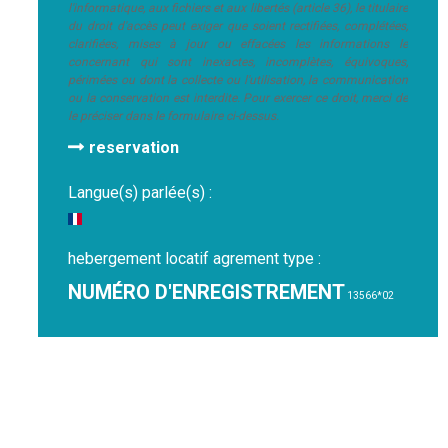
l'informatique, aux fichiers et aux libertés (article 36), le titulaire
du droit d'accès peut exiger que soient rectifiées, complétées,
clarifiées, mises à jour ou effacées les informations le
concernant qui sont inexactes, incomplètes, équivoques,
périmées ou dont la collecte ou l'utilisation, la communication
ou la conservation est interdite. Pour exercer ce droit, merci de
le préciser dans le formulaire ci-dessus.
reservation
Langue(s) parlée(s) :
hebergement locatif agrement type :
NUMÉRO D'ENREGISTREMENT
13566*02