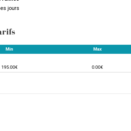
les jours
arifs
Min
Max
195.00€
0.00€