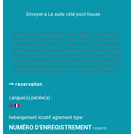
Selon la Loi n° 78-17 du 06 janvier 1978 de la Commission
Nationale de l'Informatique et des Libertés (CNIL), relative à
l'informatique, aux fichiers et aux libertés (article 36), le titulaire du
droit d'accès peut exiger que soient rectifiées, complétées, clarifiées,
mises à jour ou effacées les informations le concernant qui sont
inexactes, incomplètes, équivoques, périmées ou dont la collecte ou
l'utilisation, la communication ou la conservation est interdite. Pour
exercer ce droit, merci de le préciser dans le formulaire ci-dessus.
reservation
Langue(s) parlée(s) :
hebergement locatif agrement type :
NUMÉRO D'ENREGISTREMENT
13566*02