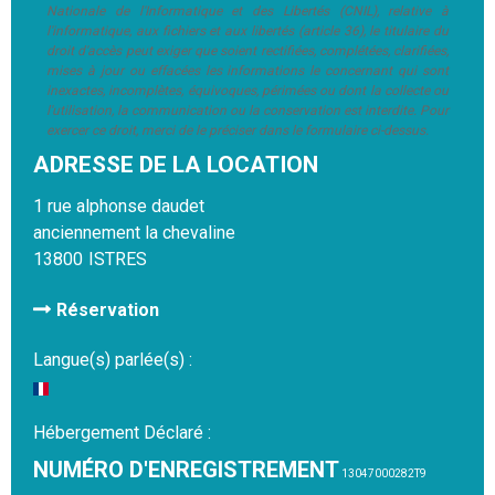
Nationale de l'Informatique et des Libertés (CNIL), relative à
l'informatique, aux fichiers et aux libertés (article 36), le titulaire du
droit d'accès peut exiger que soient rectifiées, complétées, clarifiées,
mises à jour ou effacées les informations le concernant qui sont
inexactes, incomplètes, équivoques, périmées ou dont la collecte ou
l'utilisation, la communication ou la conservation est interdite. Pour
exercer ce droit, merci de le préciser dans le formulaire ci-dessus.
ADRESSE DE LA LOCATION
1 rue alphonse daudet
anciennement la chevaline
13800
ISTRES
Réservation
Langue(s) parlée(s) :
Hébergement Déclaré :
NUMÉRO D'ENREGISTREMENT
13047000282T9