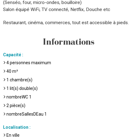
(Senséo, four, micro-ondes, bouilloire)
Salon équipé WiFi, TV connecté, Netflix, Douche etc
Restaurant, cinéma, commerces, tout est accessible à pieds.
Informations
Capacité
:
4
personnes maximum
40
m²
1
chambre(s)
1
lit(s) double(s)
nombreWC
1
2
pièce(s)
nombreSallesDEau
1
Localisation
:
En ville