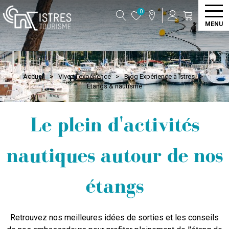
0
MENU
Accueil
>
Vivez l'expérience
>
Blog Expérience à Istres
>
Étangs & nautisme
Le plein d'activités
nautiques autour de nos
étangs
Retrouvez nos meilleures idées de sorties et les conseils